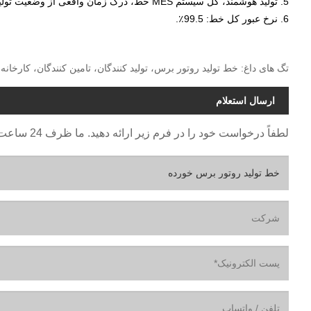
5. تولید هوشمند، کل سیستم MES خط، درک زمان واقعی از وضعیت تولید.
6. نرخ عبور کل خط: 99.5٪.
تگ های داغ: خط تولید روتور برس، تولید کنندگان، تامین کنندگان، کارخان
ارسال استعلام
لطفاً درخواست خود را در فرم زیر ارائه دهید. ما ظرف 24 ساعت به شما پاسخ خواهیم داد.