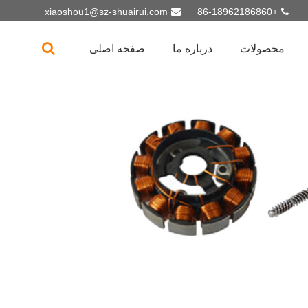
xiaoshou1@sz-shuairui.com
+86-18962186860
محصولات
درباره ما
صفحه اصلی