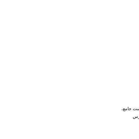
ست جامع،
پرس