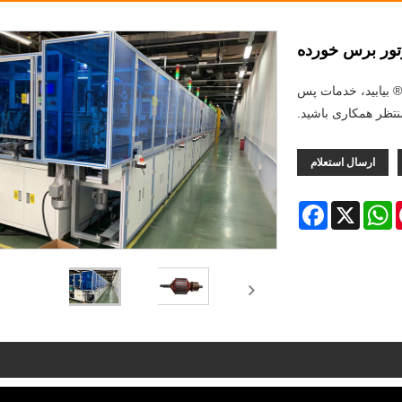
تور برس خورده
جموعه عظیمی از خط تولید روتور Brushed از چین را در SHUAIRUI® بیابید، خدمات پس
تظر همکاری باشید.
ارسال استعلام
Facebook
WhatsApp
X
Pint