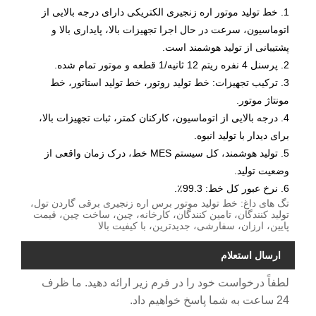
1. خط تولید موتور اره زنجیری الکتریکی دارای درجه بالایی از
اتوماسیون، سرعت در حال اجرا تجهیزات بالا، پایداری بالا و
پشتیبانی از تولید هوشمند است.
2. پرسنل 4 نفره ریتم 12 ثانیه/1 قطعه و موتور تمام شده.
3. ترکیب تجهیزات: خط تولید روتور، خط تولید استاتور، خط
مونتاژ موتور.
4. درجه بالایی از اتوماسیون، کارکنان کمتر، ثبات تجهیزات بالا،
برای دیدار با تولید انبوه.
5. تولید هوشمند، کل سیستم MES خط، درک زمان واقعی از
وضعیت تولید.
6. نرخ عبور کل خط: 99.3٪.
تگ های داغ: خط تولید موتور برس اره زنجیری برقی گاردن تول،
تولید کنندگان، تامین کنندگان، کارخانه، چین، ساخت چین، قیمت
پایین، ارزان، سفارشی، جدیدترین، با کیفیت بالا
ارسال استعلام
لطفاً درخواست خود را در فرم زیر ارائه دهید. ما ظرف
24 ساعت به شما پاسخ خواهیم داد.