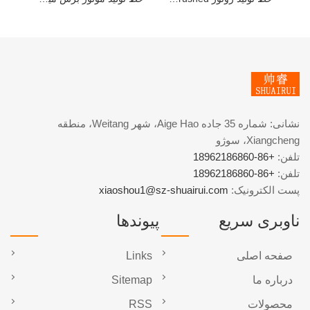
نشانی: شماره 35 جاده Aige Hao، شهر Weitang، منطقه
Xiangcheng، سوژو
تلفن:
+86-18962186860
تلفن:
+86-18962186860
پست الکترونیک:
xiaoshou1@sz-shuairui.com
ناوبری سریع
پیوندها
صفحه اصلی
Links
درباره ما
Sitemap
محصولات
RSS