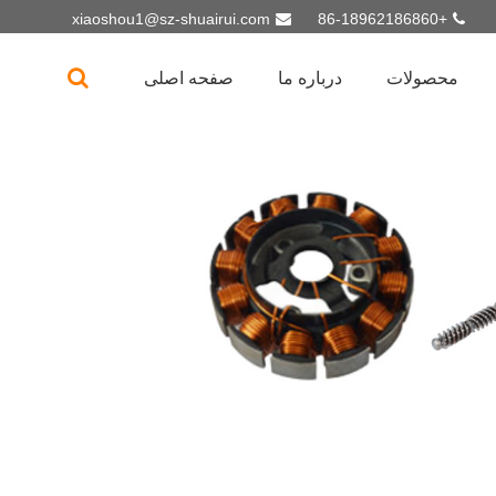
xiaoshou1@sz-shuairui.com
+86-18962186860
محصولات
درباره ما
صفحه اصلی