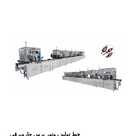
خط تولید روتور برس جاروبرقی