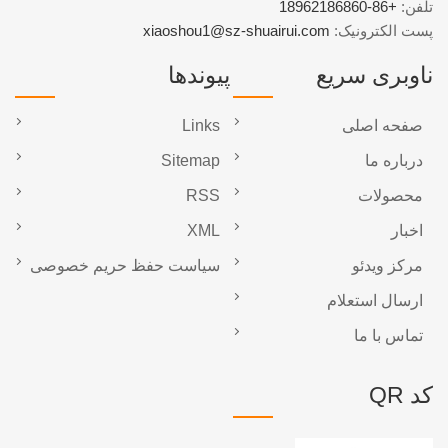
تلفن:
+86-18962186860
پست الکترونیک:
xiaoshou1@sz-shuairui.com
ناوبری سریع
پیوندها
صفحه اصلی
Links
درباره ما
Sitemap
محصولات
RSS
اخبار
XML
مرکز ویدئو
سیاست حفظ حریم خصوصی
ارسال استعلام
تماس با ما
کد QR